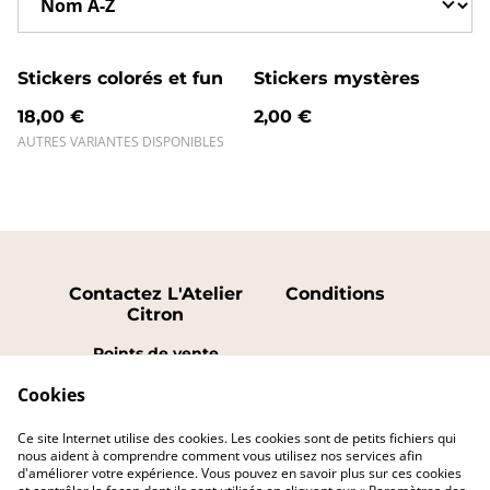
Stickers colorés et fun
Stickers mystères
18,00 €
2,00 €
AUTRES VARIANTES DISPONIBLES
Contactez L'Atelier
Conditions
Citron
Points de vente
FAQ
Cookies
Politique de
Politique de
confidentialité
cookies
Ce site Internet utilise des cookies. Les cookies sont de petits fichiers qui
Laisser un avis
nous aident à comprendre comment vous utilisez nos services afin
d'améliorer votre expérience. Vous pouvez en savoir plus sur ces cookies