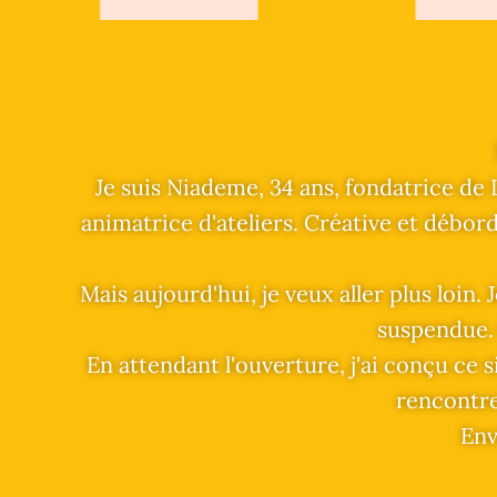
Je suis Niademe, 34 ans, fondatrice de 
animatrice d'ateliers. Créative et débord
Mais aujourd'hui, je veux aller plus loin.
suspendue. 
En attendant l'ouverture, j'ai conçu ce 
rencontre
Env