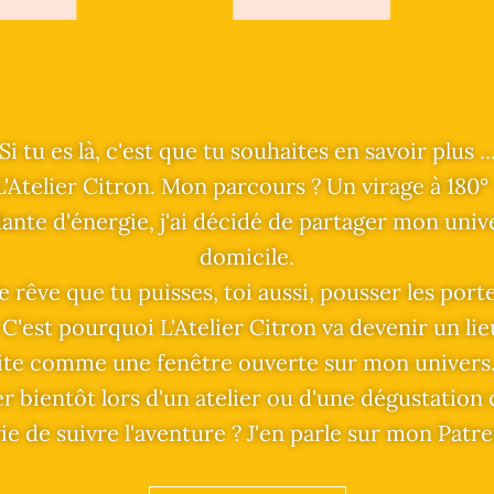
Si tu es là, c'est que tu souhaites en savoir plus ..
L'Atelier Citron. Mon parcours ? Un virage à 180° 
ante d'énergie, j'ai décidé de partager mon univer
domicile.
 Je rêve que tu puisses, toi aussi, pousser les po
C'est pourquoi L'Atelier Citron va devenir un lie
site comme une fenêtre ouverte sur mon univers. J
r bientôt lors d'un atelier ou d'une dégustation 
ie de suivre l'aventure ? J'en parle sur mon Patre