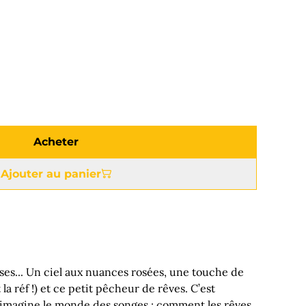
Acheter
Ajouter au panier
uses... Un ciel aux nuances rosées, une touche de
la réf !) et ce petit pêcheur de rêves. C’est
imagine le monde des songes : comment les rêves