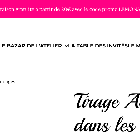
vraison gratuite à partir de 20€ avec le code promo LEMON
LE BAZAR DE L'ATELIER
LA TABLE DES INVITÉS
LE 
s nuages
Tirage A
dans les